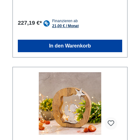
Zuhause aufwerten. Nachhaltiges Material: Die
Skulpturen bestehen aus massivem Mangoholz,
einem nachhaltigen und umweltfreundlichen
Material. Vielseitig einsetzbar: Die Dekofiguren
227,19 €*
eignen sich nicht nur als Weihnachtsdekoration,
sondern auch als ganzjährige Wohnaccessoires.
Individuelle Maserung: Jeder Baum hat eine
individuelle Maserung und Farbgebung, was ihn zu
In den Warenkorb
einem einzigartigen Unikat macht,hier in der
Masterbox 16x 2 Stück in der Einzelverpackung. Die
Holzfiguren Weihnachtsbaum sind wunderschöne
und einzigartige Dekorationen, nicht nur für die
Weihnachtszeit. Die Holzskulpturen wurden von
Hand gefertigt und bestehen aus hochwertigem
Mangoholz, dass für seine hervorragende
Haltbarkeit und seine natürliche Schönheit bekannt
ist. Die Handarbeit, die in die Herstellung dieser
Holzfiguren gesteckt wurde, ist sehr bemerkenswert.
Jeder Baum ist ein Unikat und hat eine einzigartige
Maserung und Farbton. Die Liebe zum Detail ist in
jeder Ecke dieser Holzskulpturen zu erkennen.
Holen Sie sich jetzt die Stern Holzfiguren und
verleihen Sie Ihrem Zuhause eine warme und
einladende Atmosphäre.