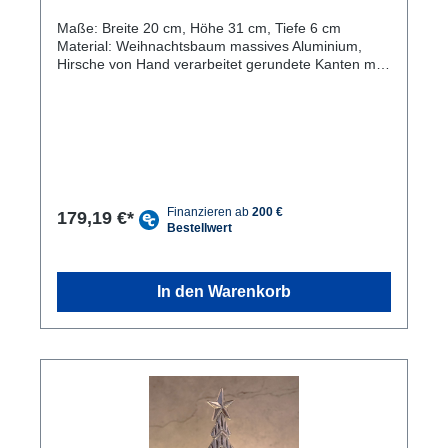
Maße: Breite 20 cm, Höhe 31 cm, Tiefe 6 cm
Material: Weihnachtsbaum massives Aluminium,
Hirsche von Hand verarbeitet gerundete Kanten mit
Hartwachs versiegelt, Einzigartig schön: Die
Weihnachtsdeko besteht aus einer Aluminiumfigur in
Form eines Weihanchtsbaums mit zwei Hirschenaus
massivem Aluminium, was für eine einzigartige und
stilvolle Atmosphäre sorgt. Nachhaltiges Material:
Der Weihnachtsbaum ist aus Aluminium gefertigt, die
Figuren aus massivem Mangoholz, beideMaterialien
sind umweltfreundlich und langlebig. Perfektes
179,19 €*
Geschenk: Mit diesem einzigartigen und
hochwertigen Produkt machst du deinen Liebsten
eine Freude zuWeihnachten oder holst dir eine
perfekte Dekoration in dein Wohnzimmer, hier als
In den Warenkorb
Masterbox zu 8 Stück in der Einzelverpackung.
Machen Sie Ihr Zuhause zur Weihnachtszeit zu
einem Ort der Gemütlichkeit und des Wohlfühlens
mit unserer wunderschönen Weihnachtsdeko Holz-
und Aluminiumfiguren! Unser Weihnachtsbaum mit
Hirschen aus hochwertigem massivem Mangoholz
ist nicht nur ein absoluter Hingucker, sondern auch
das perfekte Accessoire um eine gemütliche und
festliche Atmosphäre zu schaffen. Die liebevoll