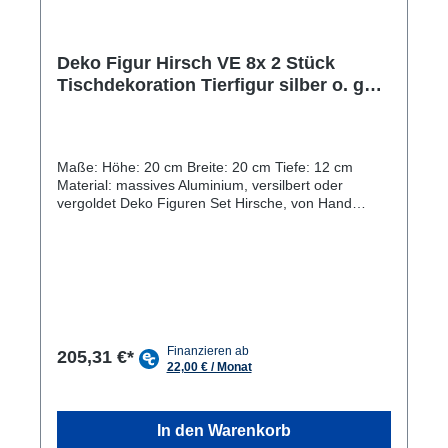
Deko Figur Hirsch VE 8x 2 Stück
Tischdekoration Tierfigur silber o. gold
Metall Weihnachtsdeko
Maße: Höhe: 20 cm Breite: 20 cm Tiefe: 12 cm
Material: massives Aluminium, versilbert oder
vergoldet Deko Figuren Set Hirsche, von Hand
hochwertig verarbeitet aus massivem Aluminium
(ohne Dekoration!) Tierfiguren mit einer Höhe von
23 cm in den Farben Aluminium, versilbert oder
vergoldet Tischdekoration aus Metall, geeignet für
jegliche Art der Dekoration für drinnen und draußen,
in der Masterbox zu 8x 2 Stück verpackt
Weihnachtsdekoration aus massivem Aluminium als
Hingucker sowie Tischdekoration in jedem Raum
205,31 €*
Besonderheiten: Die optisch tollen Dekofiguren
Hirsche aus massivem Aluminium sind hochwertige
Accessoires für Ihre Tisch- oder Raumdekoration.
Ihre Schönheit zieht die Blicke auf sich und wird in
In den Warenkorb
jedem Raum zum absoluten Highlight. Durch die