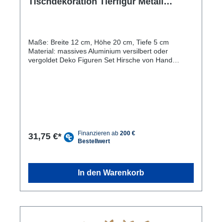
Tischdekoration Tierfigur Metall
Weihnachtsdeko silber o. gold
Aluminium
Maße: Breite 12 cm, Höhe 20 cm, Tiefe 5 cm
Material: massives Aluminium versilbert oder
vergoldet Deko Figuren Set Hirsche von Hand
hochwertig verarbeitet aus massivem Aluminium
Tierfiguren mit einer Höhe von 20 cm in den Farben
Aluminium versilbert oder vergoldet Tischdekoration
aus Metall geeignet für jegliche Art Dekoration für
drinnen und draußen Weihnachtsdekoration aus
massivem Aluminium als Hingucker sowie
Tischdekoration in jedem Raum Besonderheiten: Die
optisch tollen Dekofiguren Hirsche aus massivem
31,75 €*
Aluminium sind hochwertige Accessoires für Ihre
Tisch- oder Raumdekoration. Ihre Schönheit zieht
die Blicke auf sich und wird in jedem Raum zum
absoluten Highlight. Durch die hochwertige
In den Warenkorb
Verarbeitung werden diese dekorativen Tierfiguren
über viele Jahre hinweg ihren Dienst leisten. Durch
das robuste Aluminium sind sie auch für Balkon und
Garten bestens geeignet. In Flur, Wohnzimmer,
Esszimmer u. a. Räumlichkeiten sind die
Dekofiguren mit einer hübschen Schale, Kerzen