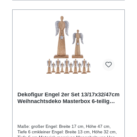
und einzigartige Dekoration, nicht nur für die
Weihnachtszeit. Die Skulptur wird von Hand gefertigt
und besteht aus hochwertigem Mangoholz und
Aluminium. Beide Materialien sind für ihre
hervorragende Haltbarkeit und natürliche Schönheit
bekannt. Die Handarbeit, die in die Herstellung
dieser Figuren gesteckt wurde, ist sehr
bemerkenswert. Jedes Engelchen ist ein Unikat und
hat seine eigene einzigartige Struktur und
Maserung. Die Liebe zum Detail ist an jeder Stelle
dieser Dekofiguren zu erkennen, von den präzisen
Schnitten bis hin zu den feinen Details der
Skulpturen. Holen Sie sich jetzt ein Schutzengelchen
und verleihen Sie Ihrem Zuhause ein warmes und
einladendes Ambiente.
Dekofigur Engel 2er Set 13/17x32/47cm
Weihnachtsdeko Masterbox 6-teilig
Mangoholz
Maße: großer Engel: Breite 17 cm, Höhe 47 cm,
Tiefe 6 cmkleiner Engel: Breite 13 cm, Höhe 32 cm,