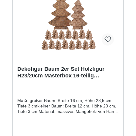
ist. Die Handarbeit, die in die Herstellung dieser
Holzfiguren gesteckt wurde, ist sehr bemerkenswert.
Jeder Baum ist ein Unikat und hat eine einzigartige
Maserung und Farbton. Die Liebe zum Detail ist in
jeder Ecke dieser Holzskulpturen zu erkennen.
Holen Sie sich jetzt die Stern Holzfiguren und
verleihen Sie Ihrem Zuhause eine warme und
einladende Atmosphäre.
Dekofigur Baum 2er Set Holzfigur
H23/20cm Masterbox 16-teilig
Weihnachtsdekoration Mangoholz
Maße:großer Baum: Breite 16 cm, Höhe 23,5 cm,
Tiefe 3 cmkleiner Baum: Breite 12 cm, Höhe 20 cm,
Tiefe 3 cm Material: massives Mangoholz von Hand
verarbeitet, gebrochene Kanten mit Hartwachs
versiegelt Tolles Aussehen: Das Holzfiguren 2er Set
Weihnachtsbäume sind wunderschöne
undhandgefertigte Dekorationsartikel, die jedes