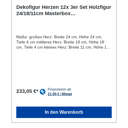
Dekofigur Herzen 12x 3er Set Holzfigur
24/18/11cm Masterbox
Hochzeitsdekoration Mangoholz
Maße: großes Herz: Breite 24 cm, Höhe 24 cm,
Tiefe 4 cm mittleres Herz: Breite 18 cm, Höhe 18
cm, Tiefe 4 cm kleines Herz: Breite 11 cm, Höhe 11
cm, Tiefe 4 cm Material: massives Mangoholz von
Hand verarbeitet, abgerundete Kanten mit
Hartwachs versiegelt Einzigartiges Aussehen: Die
Holzfiguren Herz sind einzigartige und
handgefertigte Dekorationsartikel, die jedes
Zuhause aufwerten. Nachhaltiges Material: Das 3er
Set Herzen besteht aus massivem Mangoholz,
einem nachhaltigen und umweltfreundlichen
233,05 €*
Material. Vielseitig einsetzbar: Die Deko-Herzen
eignen sich hervorragend als ganzjährige
Wohnaccessoires oder als Geschenk für Hochzeit,
Valentinstag etc.. Individuelle Maserung: Jedes Herz
In den Warenkorb
hat eine individuelle Maserung und Farbgebung,
was es zu einem einzigartigen Unikat macht. Die
Holzfiguren Herz sind wunderschöne und