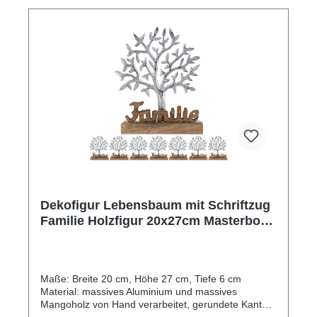
einzigartige Dekorationen, nicht nur für Hochzeit
oder Valentinstag. Die Holzskulpturen wurden von
Hand gefertigt und bestehen aus hochwertigem
Mangoholz, dass für seine hervorragende
Haltbarkeit und seine natürliche Schönheit bekannt
ist. Die Handarbeit, die in die Herstellung dieser
Holzfiguren gesteckt wurde, ist sehr bemerkenswert.
Jedes Herz ist ein Unikat und hat eine einzigartige
Maserung und Farbton. Die Liebe zum Detail ist in
jeder Ecke dieser Holzherzen zu erkennen. Holen
Sie sich jetzt die Herz Holzfiguren und verleihen Sie
Ihrem Zuhause eine warme und einladende
Atmosphäre.
Dekofigur Lebensbaum mit Schriftzug
Familie Holzfigur 20x27cm Masterbox
8-teilig Aluminium
Maße: Breite 20 cm, Höhe 27 cm, Tiefe 6 cm
Material: massives Aluminium und massives
Mangoholz von Hand verarbeitet, gerundete Kanten