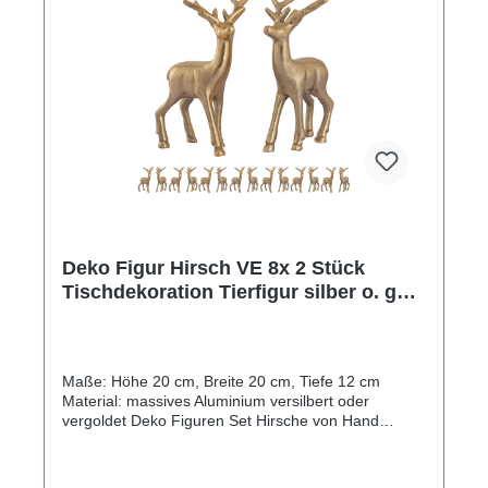
oder Schmucksteinen ein echter Hingucker. Das
Material ist bei Bedarf mit einem feuchten Tuch
leicht zu reinigen.
Deko Figur Hirsch VE 8x 2 Stück
Tischdekoration Tierfigur silber o. gold
Metall Weihnachtsdeko
Maße: Höhe 20 cm, Breite 20 cm, Tiefe 12 cm
Material: massives Aluminium versilbert oder
vergoldet Deko Figuren Set Hirsche von Hand
hochwertig verarbeitet aus massivem Aluminium
(ohne Dekoration!) Tierfiguren mit einer Höhe von
23 cm in den Farben Aluminium versilbert oder