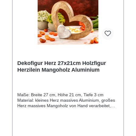
gesteckt wurde, ist sehr bemerkenswert. Jedes
Engelchen ist ein Unikat und hat seine eigene
einzigartige Maserung und Farbton. Die Liebe zum
Detail ist in jeder Ecke dieser Holzskulpturen zu
erkennen, von den präzisen Schnitten bis hin zu den
feinen Details der Skulpturen. Holen Sie sich jetzt ein
Glücksengelchen und verleihen Sie Ihrem Zuhause
eine warme und einladende Atmosphäre.
Dekofigur Herz 27x21cm Holzfigur
Herzilein Mangoholz Aluminium
Maße: Breite 27 cm, Höhe 21 cm, Tiefe 3 cm
Material: kleines Herz massives Aluminium, großes
Herz massives Mangoholz von Hand verarbeitet,
gerundete Kanten mit Hartwachs versiegelt
Einzigartiger Stil: Die Holzfigur Herzilein ist ein
einzigartiger und handgefertigter Dekoartikel, der
jedes Zuhause aufwertet. Nachhaltiges Material:
Das Herz besteht aus massivem Aluminium, der