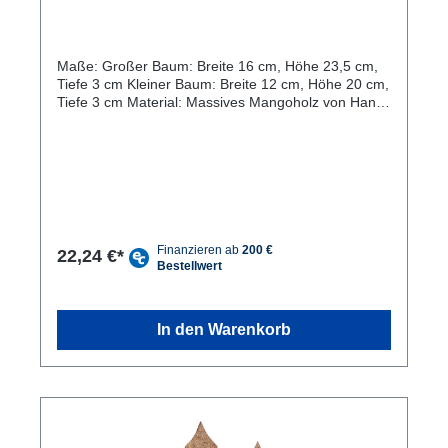
Weihnachtsdekoration Mangoholz
Maße: Großer Baum: Breite 16 cm, Höhe 23,5 cm,
Tiefe 3 cm Kleiner Baum: Breite 12 cm, Höhe 20 cm,
Tiefe 3 cm Material: Massives Mangoholz von Hand
verarbeitet Gebrochene Kanten mit Hartwachs
versiegelt Tolles Aussehen: Das Holzfiguren 2er Set
Weihnachtsbäume sind wunderschöne und
handgefertigte Dekorationsartikel, die jedes
Zuhause aufwerten. Nachhaltiges Material: Die
Skulpturen bestehen aus massivem Mangoholz,
einem nachhaltigen und umweltfreundlichen
Material. Vielseitig einsetzbar: Die Dekofiguren
22,24 €*
eignen sich nicht nur als Weihnachtsdekoration,
sondern auch als ganzjährige Wohnaccessoires.
Individuelle Maserung: Jeder Baum hat eine
individuelle Maserung und Farbgebung, was ihn zu
In den Warenkorb
einem einzigartigen Unikat macht. Die Holzfiguren
Weihnachtsbaum sind wunderschöne und
einzigartige Dekorationen, nicht nur für die
Weihnachtszeit. Die Holzskulpturen wurden von
Hand gefertigt und bestehen aus hochwertigem
Mangoholz, dass für seine hervorragende
Haltbarkeit und seine natürliche Schönheit bekannt