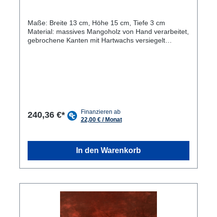
Maße: Breite 13 cm, Höhe 15 cm, Tiefe 3 cm
Material: massives Mangoholz von Hand verarbeitet,
gebrochene Kanten mit Hartwachs versiegelt
Einzigartiges Aussehen: Die Holzfiguren Engel sind
ein einzigartiger und handgefertigter
Dekorationsartikel, die jedes Zuhause aufwerten.
Nachhaltiges Material: Die Figuren Glücksengel
bestehen aus massivem Mangoholz, einem
nachhaltigen und umweltfreundlichen Material.
Vielseitig einsetzbar: Die Holzskulpturen eignet sich
nicht nur als Weihnachtsdekoration, sondern auch
240,36 €*
als ganzjährige Wohnaccessoires. Individuelle
Maserung: Jede Figur hat eine individuelle
Maserung und Farbgebung, was sie zu einem
einzigartigen Unikat macht, hier in derMasterbox 36
In den Warenkorb
Stück in der Einzelverpackung. Die Holzfiguren
Glücksengelchen sind wunderschöne und
einzigartige Dekorationen, nicht nur für die
Weihnachtszeit. Die Holzskulpturen werden von
Hand gefertigt und bestehen aus hochwertigem
Mangoholz, dass für seine hervorragende
Haltbarkeit und natürliche Schönheit bekannt ist. Die
Handarbeit, die in die Herstellung dieser Holzfiguren