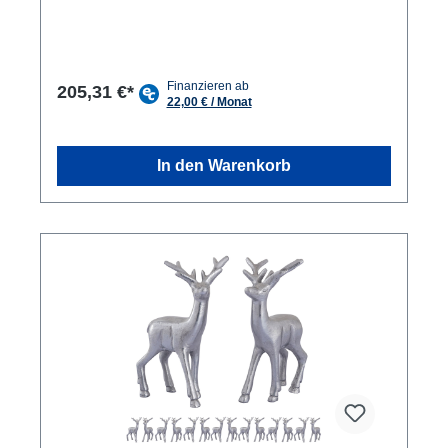
vergoldet Tischdekoration aus Metall geeignet für
jegliche Art Dekoration für drinnen und draußen in
der Masterbox zu 8x 2 Stück verpackt
Weihnachtsdekoration aus massivem Aluminium als
Hingucker sowie Tischdekoration in jedem Raum
205,31 €*
Besonderheiten: Die optisch tollen Dekofiguren
Hirsche aus massivem Aluminium sind hochwertige
Accessoires für Ihre Tisch- oder Raumdekoration.
Ihre Schönheit zieht die Blicke auf sich und wird in
In den Warenkorb
jedem Raum zum absoluten Highlight. Durch die
hochwertige Verarbeitung werden diese dekorativen
Tierfiguren über viele Jahre hinweg ihren Dienst
leisten. Durch das robuste Aluminium sind sie auch
für Balkon und Garten bestens geeignet. In Flur,
Wohnzimmer, Esszimmer u. a. Räumlichkeiten sind
die Dekofiguren mit einer hübschen Schale, Kerzen
oder Schmucksteinen ein echter Hingucker. Das
Material ist bei Bedarf mit einem feuchten Tuch
leicht zu reinigen.