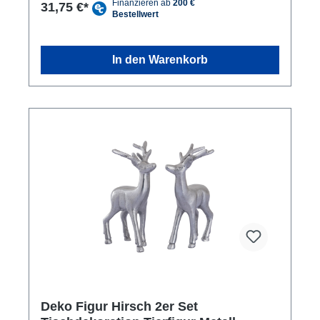
optisch tollen Dekofiguren Hirsche aus massivem
31,75 €*
Aluminium sind hochwertige Accessoires für Ihre
Tisch- oder Raumdekoration. Ihre Schönheit zieht
die Blicke auf sich und wird in jedem Raum zum
absoluten Highlight. Durch die hochwertige
In den Warenkorb
Verarbeitung werden diese dekorativen Tierfiguren
über viele Jahre hinweg ihren Dienst leisten. Durch
das robuste Aluminium sind sie auch für Balkon und
Garten bestens geeignet. In Flur, Wohnzimmer,
Esszimmer u. a. Räumlichkeiten sind die
Dekofiguren mit einer hübschen Schale, Kerzen
oder Schmucksteinen ein echter Hingucker. Das
Material ist bei Bedarf mit einem feuchten Tuch
leicht zu reinigen.
Deko Figur Hirsch 2er Set