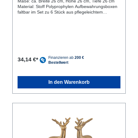
Maße: ca. Breite 26 cm, Höhe 26 cm, Tiefe 26 cm
Material: Stoff Polyprophylen Aufbewahrungsboxen
faltbar im Set zu 6 Stück aus pflegeleichtem
Polyprophylen Aufbewahrungswürfel Set als perfekte
Aufbewahrungslösung für Ihr Zuhause oder im Büro
Faltbox mit Griff zum perfekten rein- und
rausschieben der Boxen in Regalen oder Schränken
Faltschachtel kann bei Nichtgebrauch ganz einfach
sehr klein zusammengelegt und verstaut werden Die
Aufbewahrungsboxen aus robusten und
pflegeleichtem Stoff sind die perfekte
34,14 €*
Aufbewahrungslösung für Ihr Zuhause oder in Ihrem
Büro. Die Faltboxen eignen sich zur Aufbewahrung
von Kinderspielzeug, Kleidung, Handtüchern und
vielem mehr. Die quadratischen Würfelboxen
In den Warenkorb
überzeugen durch Ihre Leichtigkeit, das klare und
glatte Design und lassen sich bei Nichtgebrauch
platzsparend zur Aufbewahrung zusammenlegen. In
Kombination mit Regalen (nicht im Lieferumfang
enthalten) können die Aufbewahrungswürfel dank
ihrer Griffe auch als Schubladen verwendet werden.