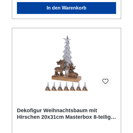
Maserung: Jeder Stern hat eine individuelle
In den Warenkorb
Maserung und Farbgebung, was ihn zu einem
einzigartigen Unikat macht, hier in der Masterbox
12x 3 Stück in der Einzelverpackung. Die
Holzfiguren Stern sind wunderschöne und
einzigartige Dekorationen, nicht nur für die
Weihnachtszeit. Die Holzskulpturen wurden von
Hand gefertigt und bestehen aus hochwertigem
Mangoholz, dass für seine hervorragende
Haltbarkeit und seine natürliche Schönheit bekannt
ist. Die Handarbeit, die in die Herstellung dieser
Holzfiguren gesteckt wurde, ist sehr bemerkenswert.
Jeder Stern ist ein Unikat und hat eine einzigartige
Maserung und Farbton. Die Liebe zum Detail ist in
jeder Ecke dieser Holzskulpturen zu erkennen.
Holen Sie sich jetzt die Stern Holzfiguren und
verleihen Sie Ihrem Zuhause eine warme und
einladende Atmosphäre.
Dekofigur Weihnachtsbaum mit
Hirschen 20x31cm Masterbox 8-teilig
Weihnachtsdeko Aluminium