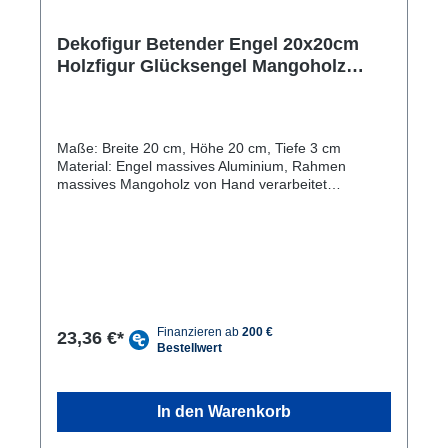
Dekofigur Betender Engel 20x20cm
Holzfigur Glücksengel Mangoholz
Aluminium
Maße: Breite 20 cm, Höhe 20 cm, Tiefe 3 cm
Material: Engel massives Aluminium, Rahmen
massives Mangoholz von Hand verarbeitet
gerundete Kanten mit Hartwachs versiegelt
Einzigartiges Aussehen: Die Dekofigur Betender
Engel ist ein einzigartiger und handgefertigter
Dekorationsartikel, der jedes Zuhause aufwertet.
Nachhaltiges Material: Der Engel besteht aus
massivem Aluminium, der Rahmen aus massivem
Mangoholz, beide Materialien sind umweltfreundlich
und langlebig. Vielseitig einsetzbar: Die Figur eignet
23,36 €*
sich nicht nur als Weihnachtsdekoration, sondern
auch als ganzjähriges Wohnaccessoire und
Schutzengel. Individuelle Maserung: Jede Figur hat
eine individuelle Holzmaserung und Farbgebung,
In den Warenkorb
was sie zu einem einzigartigen Unikat macht. Die
Dekofigur Betender Engel ist eine wunderschöne