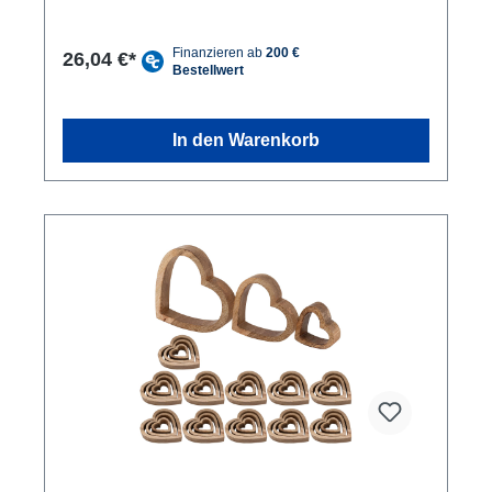
Rahmen aus massivem Mangoholz, beide
Materialien sind umweltfreundlich und langlebig.
Vielseitig einsetzbar: Die Figur Herz eignet sich
26,04 €*
hervorragend als ganzjähriges Wohnaccessoir oder
als Geschenk für Hochzeit, Valentinstag etc.
Individuelle Maserung: Jede Figur hat eine
individuelle Holzmaserung und Farbgebung, was sie
In den Warenkorb
zu einem einzigartigen Unikat macht. Die Dekofigur
Herz ist eine wunderschöne und einzigartige
Dekoration, nicht nur für Liebende, sondern auch für
Freunde, Familie und Bekannte als Geschenk. Die
Skulptur wird von Hand gefertigt und besteht aus
hochwertigem Mangoholz und Aluminium. Beide
Materialien sind für ihre hervorragende Haltbarkeit
und natürliche Schönheit bekannt. Die Handarbeit,
die in die Herstellung dieser Figuren gesteckt wurde,
ist sehr bemerkenswert. Jedes Herz ist ein Unikat
und hat seine eigene einzigartige Maserung und
Farbgebung. Die Liebe zum Detail ist an jeder Stelle
dieser Dekofiguren zu erkennen, von den präzisen
Schnitten bis hin zu den feinen Details der
Skulpturen. Holen Sie sich jetzt ein Herzilein und
verleihen Sie Ihrem Zuhause ein warmes und
einladendes Ambiente.