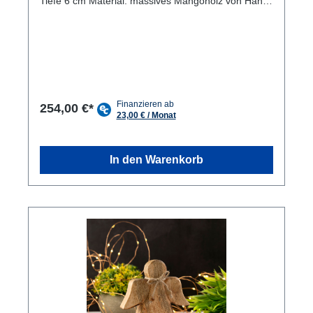
Tiefe 6 cm Material: massives Mangoholz von Hand
verarbeitet gerundete Kanten mit Hartwachs
versiegelt, Flügel und Stern Aluminium massiv
Moderne Deko: Die Weihnachtsdeko-Aufsteller sind
eine moderne und stilvolle Ergänzung für dein
Zuhause. Nachhaltige Materialien: Die Engel
bestehen aus massivem Mangoholz und Aluminium,
die umweltfreundlich und langlebig sind.
Handgefertigt: Jedes Stück wurde von Hand
254,00 €*
gefertigt, was eine einzigartige und individuelle Note
garantiert. 2er Set ideal als Geschenk: Das Set
enthält zwei Engel, sodass du sie auf verschiedenen
Weise kombinieren und dekorieren kannst.Sie
In den Warenkorb
eignen sich auch hervorragend als Geschenk für
Freunde und Familie zu Weihnachten, verkauft wird
eineMasterbox mit 6x 2 Stück in der
Einzelverpackung. Erleben Sie die festliche
Atmosphäre der Weihnachtszeit mit unserem
exquisiten Engel Aufsteller 2er Set aus Mangoholz
und Aluminium. Diese wunderschönen Dekofiguren
sind perfekt für jeden Raum, um eine gemütliche
und einladende Stimmung zu schaffen. Jeder Engel
ist aus robustem Mangoholz handgefertigt und mit
glänzendem Aluminium verziert. Diese Kombination
verleiht den Dekofiguren ein zeitloses und modernes