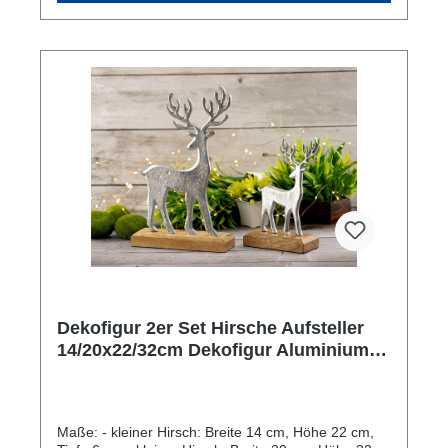
hochwertige Verarbeitung werden diese dekorativen
Tierfiguren über viele Jahre hinweg ihren Dienst
leisten. Durch das robuste Aluminium sind sie auch
für Balkon und Garten bestens geeignet. In Flur,
Wohnzimmer, Esszimmer u. a. Räumlichkeiten sind
die Dekofiguren mit einer hübschen Schale, Kerzen
oder Schmucksteinen ein echter Hingucker. Das
Material ist bei Bedarf mit einem feuchten Tuch
leicht zu reinigen.
Dekofigur 2er Set Hirsche Aufsteller
14/20x22/32cm Dekofigur Aluminium
Mangoholz
Maße: - kleiner Hirsch: Breite 14 cm, Höhe 22 cm,