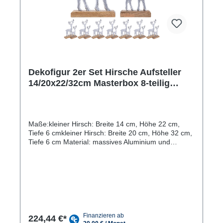
Dekofigur 2er Set Hirsche Aufsteller
14/20x22/32cm Masterbox 8-teilig
Aluminium
Maße:kleiner Hirsch: Breite 14 cm, Höhe 22 cm,
Tiefe 6 cmkleiner Hirsch: Breite 20 cm, Höhe 32 cm,
Tiefe 6 cm Material: massives Aluminium und
massives Mangoholz von Hand verarbeitet,
gerundete Kanten mit Hartwachs versiegelt Stilvolles
Aussehen: Die Dekofiguren aus Aluminium und
Mangoholz sehen nicht nur wunderschön aus,
sondern passen auch perfekt in jede Einrichtung,
hier in der Masterbox 8 Stück in der
Einzelverpackung. Robust und langlebig: Durch die
hochwertigen Materialien sind die Figuren
224,44 €*
besonders robust und langlebig, sodass du lange