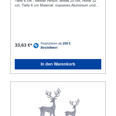
Tiefe 6 cm - kleiner Hirsch: Breite 20 cm, Höhe 32
cm, Tiefe 6 cm Material: massives Aluminium und
massives Mangoholz von Hand verarbeitet,
gerundete Kanten mit Hartwachs versiegelt Stilvolles
Aussehen: Die Dekofiguren aus Aluminium und
Mangoholz sehen nicht nur wunderschön aus,
sondern passen auch perfekt in jede Einrichtung.
Robust und langlebig: Durch die hochwertigen
Materialien sind die Figuren besonders robust und
langlebig, sodass du lange Freude an ihnen haben
33,63 €*
wirst. Einfache Aufstellung: Du erhälst gleich zwei
Hirsche, sodass du sie entweder zusammen oder
separat platzieren kannst. Das Dekofigur 2er Set
Hirsche aus Aluminium und Mangoholz ist ein
In den Warenkorb
wunderschönes Accessoire für jeden Wohnraum.
Die beiden Hirsche sind detailreich verarbeitet und
bringen eine natürliche Atmosphäre in Ihr Zuhause.
Das hochwertige Material sorgt für eine lange
Lebensdauer und macht die Figuren zu einem
langlebigen Begleiter in Ihrem Wohnraum. Die
Hirsche sind perfekt aufeinander abgestimmt und
können sowohl als Einzelstücke als auch als Paar
platziert werden.