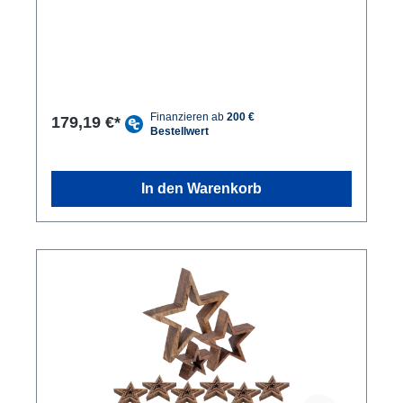
mit Hartwachs versiegelt Einzigartig schön: Der
Dekoaufsteller besteht aus einer Aluminiumfigur mit
einem Schriftzug Familie und Sockel aus Mangoholz
was für eine einzigartige und stilvolle Atmosphäre
sorgt. Nachhaltiges Material: Der Lebensbaum ist
aus Aluminium gefertigt, der Schriftzug und der
Sockel sind aus massivem Mangoholz, beide
Materialien sind umweltfreundlich und langlebig.
179,19 €*
Leicht zu pflegen: Die Aluminium-Details sind einfach
zu reinigen und behalten auch nach vielen Jahren
ihren Glanz. Perfektes Geschenk: Mit diesem
einzigartigen und hochwertigen Produkt machst du
In den Warenkorb
deinen Liebsten eine Freude zum Einzug oder holst
dir eine perfekte Dekoration in dein Räumlichkeiten,
hier als Masterbox zu 8 Stück in der
Einzelverpackung. Machen Sie Ihr Zuhause zu
einem Ort der Gemütlichkeit und des Wohlfühlens
mit unserer wunderschönen Lebensbaum
Dekoration mit Schriftzug Familie. Der
Dekoaufsteller wird aus hochwertigem Mangoholz
und massivem Aluminium gefertigt und ist nicht nur
ein absoluter Hingucker, sondern auch das perfekte
Accessoire um eine gemütliche Atmosphäre zu
schaffen. Der liebevoll gestaltete Lebensbaum mit
Schriftzug ist handgefertigt und sorgt für eine warme