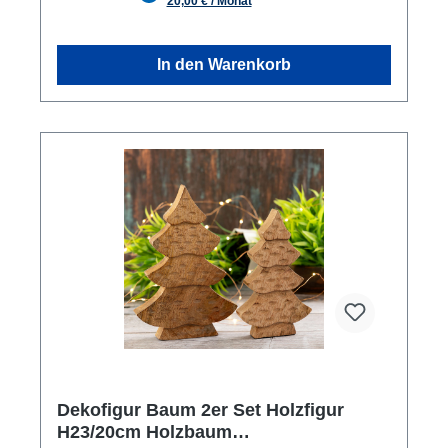
Freude an ihnen haben wirst. Einfache Aufstellung:
Du erhälst gleich zwei Hirsche, sodas du sie
entweder zusammen oder separat platzieren kannst.
In den Warenkorb
Das Dekofigur 2er Set Hirsche aus Aluminium und
Mangoholz ist ein wunderschönes Accessoire für
jeden Wohnraum. Die beiden Hirsche sind
detailreich verarbeitet und bringen eine natürliche
Atmosphäre in Ihr Zuhause. Das hochwertige
Material sorgt für eine lange Lebensdauer und
macht die Figuren zu einem langlebigen Begleiter in
Ihrem Wohnraum. Die Hirsche sind perfekt
aufeinander abgestimmt und können sowohl als
Einzelstücke als auch als Paar platziert werden.
Dekofigur Baum 2er Set Holzfigur
H23/20cm Holzbaum