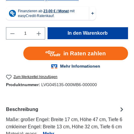
Produkt Anzahl: Gib den gewünschten Wert e
In den Warenkorb
Zum Merkzettel hinzufügen
Produktnummer:
LVG045135-000MB6-000000
Beschreibung
Maße: großer Engel: Breite 17 cm, Höhe 47 cm, Tiefe 6
cmkleiner Engel: Breite 13 cm, Höhe 32 cm, Tiefe 6 cm
Material: mass…
Mehr