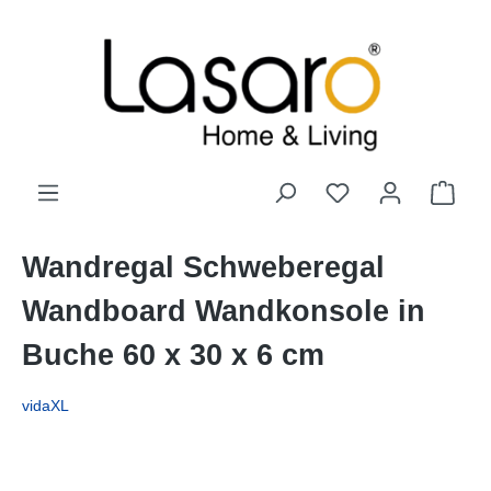
alt springen
Wandregal Schweberegal
Wandboard Wandkonsole in
Buche 60 x 30 x 6 cm
vidaXL
Bildergalerie überspringen