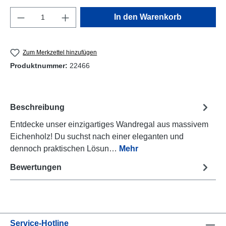
Produkt Anzahl: Gib den gewünschten Wert e
In den Warenkorb
Zum Merkzettel hinzufügen
Produktnummer:
22466
Beschreibung
Entdecke unser einzigartiges Wandregal aus massivem
Eichenholz! Du suchst nach einer eleganten und
dennoch praktischen Lösun…
Mehr
Bewertungen
Service-Hotline