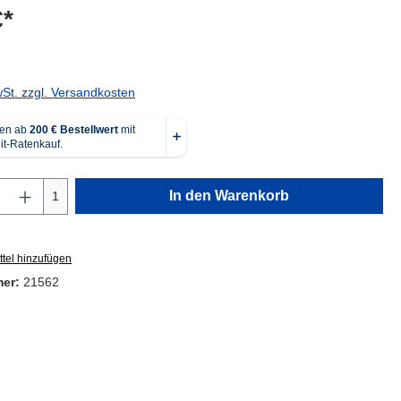
€*
wSt. zzgl. Versandkosten
Anzahl: Gib den gewünschten Wert ein oder
In den Warenkorb
1
tel hinzufügen
mer:
21562