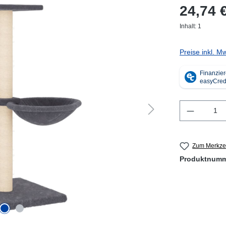
24,74 
Inhalt:
1
Preise inkl. M
Produkt 
Zum Merkzet
Produktnum