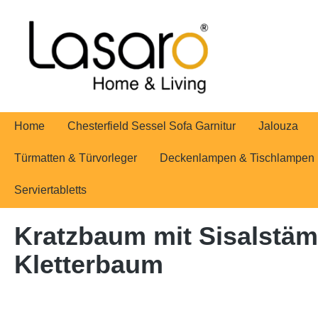
springen
Zur Hauptnavigation springen
Home
Chesterfield Sessel Sofa Garnitur
Jalouza
Türmatten & Türvorleger
Deckenlampen & Tischlampen
Serviertabletts
Kratzbaum mit Sisalstä
Kletterbaum