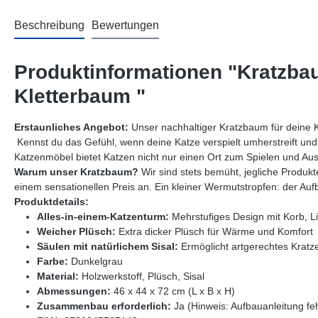
Beschreibung
Bewertungen
Produktinformationen "Kratzba
Kletterbaum "
Erstaunliches Angebot:
Unser nachhaltiger Kratzbaum für deine 
Kennst du das Gefühl, wenn deine Katze verspielt umherstreift und
Katzenmöbel bietet Katzen nicht nur einen Ort zum Spielen und Au
Warum unser Kratzbaum?
Wir sind stets bemüht, jegliche Produkt
einem sensationellen Preis an. Ein kleiner Wermutstropfen: der Auf
Produktdetails:
Alles-in-einem-Katzenturm:
Mehrstufiges Design mit Korb, L
Weicher Plüsch:
Extra dicker Plüsch für Wärme und Komfort
Säulen mit natürlichem Sisal:
Ermöglicht artgerechtes Kratz
Farbe:
Dunkelgrau
Material:
Holzwerkstoff, Plüsch, Sisal
Abmessungen:
46 x 44 x 72 cm (L x B x H)
Zusammenbau erforderlich:
Ja (Hinweis: Aufbauanleitung feh