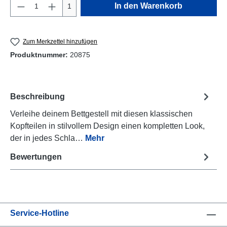
Produkt Anzahl: Gib den gewünschten Wert e
In den Warenkorb
1
Zum Merkzettel hinzufügen
Produktnummer:
20875
Beschreibung
Verleihe deinem Bettgestell mit diesen klassischen
Kopfteilen in stilvollem Design einen kompletten Look,
der in jedes Schla…
Mehr
Bewertungen
Service-Hotline