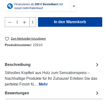
Produkt Anzahl: Gib den gewünschten Wert e
In den Warenkorb
1
Zum Merkzettel hinzufügen
Produktnummer:
22610
Beschreibung
Stilvolles Kopfteil aus Holz zum Sensationspreis –
Nachhaltige Produkte für Ihr Zuhause! Erleben Sie das
perfekte Finish fü…
Mehr
Bewertungen