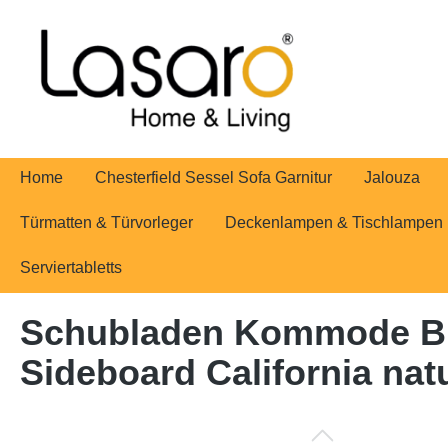
springen
Zur Hauptnavigation springen
Home
Chesterfield Sessel Sofa Garnitur
Jalouza
Türmatten & Türvorleger
Deckenlampen & Tischlampen
Serviertabletts
Schubladen Kommode B 
Sideboard California na