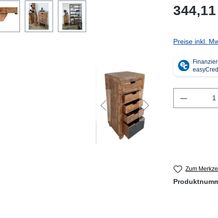
344,11
Preise inkl. M
Produkt 
Zum Merkzet
Produktnum