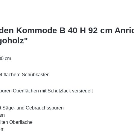
aden Kommode B 40 H 92 cm Anri
goholz"
30 cm
 4 flachere Schubkästen
uren Oberflächen mit Schutzlack versiegelt
t Säge- und Gebrauchsspuren
en
lten Oberfläche
rt