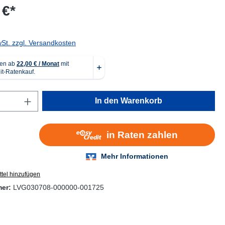
 €*
wSt. zzgl. Versandkosten
Anzahl: Gib den gewünschten Wert ein oder
In den Warenkorb
tel hinzufügen
mer:
LVG030708-000000-001725