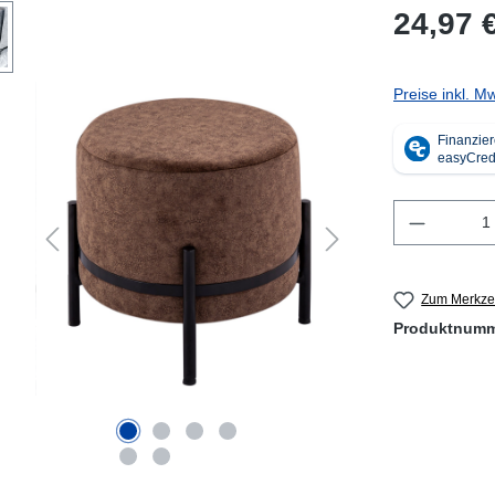
24,97 
Preise inkl. M
Produkt 
Zum Merkzet
Produktnum