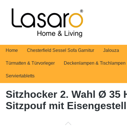
springen
Zur Hauptnavigation springen
Home
Chesterfield Sessel Sofa Garnitur
Jalouza
Türmatten & Türvorleger
Deckenlampen & Tischlampen
Serviertabletts
Sitzhocker 2. Wahl Ø 35 
Sitzpouf mit Eisengestel