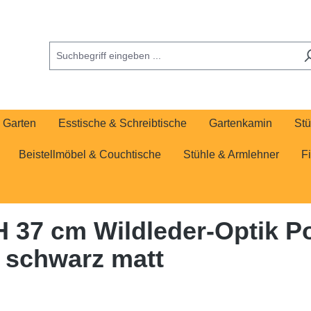
Garten
Esstische & Schreibtische
Gartenkamin
Stü
Beistellmöbel & Couchtische
Stühle & Armlehner
F
H 37 cm Wildleder-Optik P
l schwarz matt