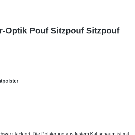
-Optik Pouf Sitzpouf Sitzpouf
tpolster
schwarz lackiert. Die Polsterung aus festem Kaltschaum ist mit