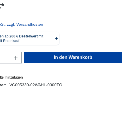
€*
wSt. zzgl. Versandkosten
Anzahl: Gib den gewünschten Wert ein oder
In den Warenkorb
tel hinzufügen
mer:
LVG005330-02WAHL-0000TO