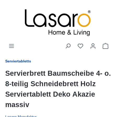
alt springen
Serviertabletts
Servierbrett Baumscheibe 4- o.
8-teilig Schneidebrett Holz
Serviertablett Deko Akazie
massiv
Lasaro Manufaktur