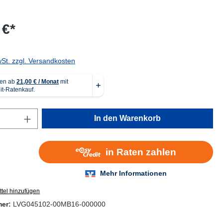
 €*
wSt. zzgl. Versandkosten
Anzahl: Gib den gewünschten Wert ein oder
In den Warenkorb
tel hinzufügen
mer:
LVG045102-00MB16-000000