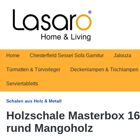
springen
Zur Hauptnavigation springen
Home
Chesterfield Sessel Sofa Garnitur
Jalouza
Türmatten & Türvorleger
Deckenlampen & Tischlampen
Serviertabletts
Schalen aus Holz & Metall
Holzschale Masterbox 16
rund Mangoholz