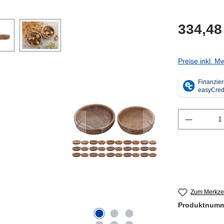
334,48
Preise inkl. M
Produkt 
Zum Merkzet
Produktnum