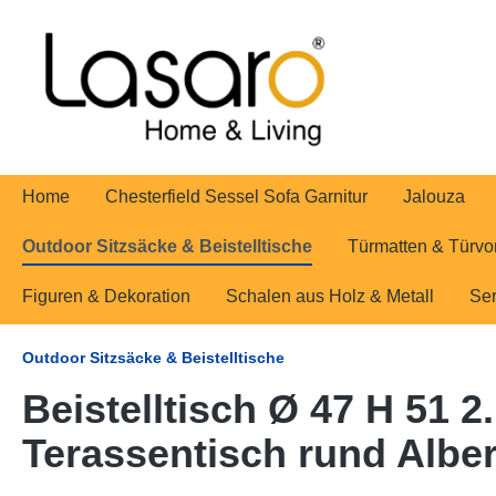
springen
Zur Hauptnavigation springen
Home
Chesterfield Sessel Sofa Garnitur
Jalouza
Outdoor Sitzsäcke & Beistelltische
Türmatten & Türvo
Figuren & Dekoration
Schalen aus Holz & Metall
Ser
Outdoor Sitzsäcke & Beistelltische
Beistelltisch Ø 47 H 51 
Terassentisch rund Albert