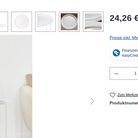
24,26 
Preise inkl. M
Produkt 
Zum Merkzet
Produktnum