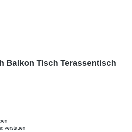
ch Balkon Tisch Terassentisch
rben
nd verstauen