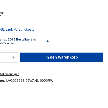
€*
wSt. zzgl. Versandkosten
Anzahl: Gib den gewünschten Wert ein oder
In den Warenkorb
tel hinzufügen
mer:
LVG029293-02WAHL-0000RW