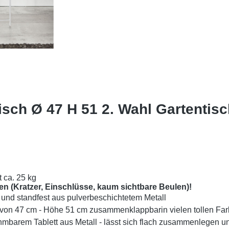
isch Ø 47 H 51 2. Wahl Gartentis
t ca. 25 kg
n (Kratzer, Einschlüsse, kaum sichtbare Beulen)!
l und standfest aus pulverbeschichtetem Metall
 ø von 47 cm - Höhe 51 cm zusammenklappbar
in vielen tollen Fa
hmbarem Tablett aus Metall - lässt sich flach zusammenlegen u