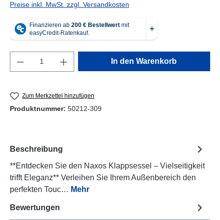
Preise inkl. MwSt. zzgl. Versandkosten
Produkt Anzahl: Gib den gewünschten Wert e
In den Warenkorb
Zum Merkzettel hinzufügen
Produktnummer:
50212-309
Beschreibung
**Entdecken Sie den Naxos Klappsessel – Vielseitigkeit
trifft Eleganz** Verleihen Sie Ihrem Außenbereich den
perfekten Touc…
Mehr
Bewertungen