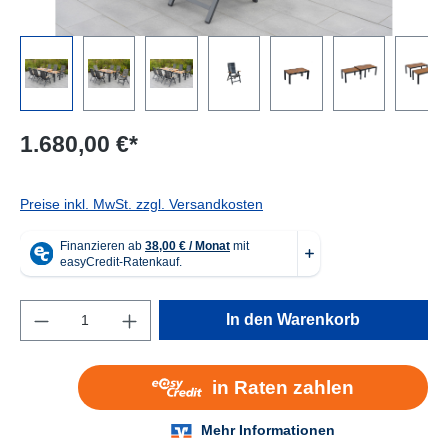
1.680,00 €*
Preise inkl. MwSt. zzgl. Versandkosten
Produkt Anzahl: Gib den gewünschten Wert e
In den Warenkorb