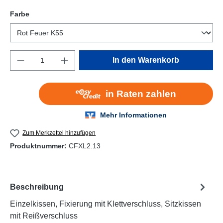
auswählen
Farbe
Produkt Anzahl: Gib den gewünschten Wert e
In den Warenkorb
Zum Merkzettel hinzufügen
Produktnummer:
CFXL2.13
Beschreibung
Einzelkissen, Fixierung mit Klettverschluss, Sitzkissen
mit Reißverschluss