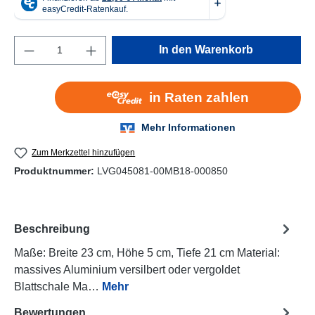
Produkt Anzahl: Gib den gewünschten Wert e
In den Warenkorb
Zum Merkzettel hinzufügen
Produktnummer:
LVG045081-00MB18-000850
Beschreibung
Maße: Breite 23 cm, Höhe 5 cm, Tiefe 21 cm Material:
massives Aluminium versilbert oder vergoldet
Blattschale Ma…
Mehr
Bewertungen