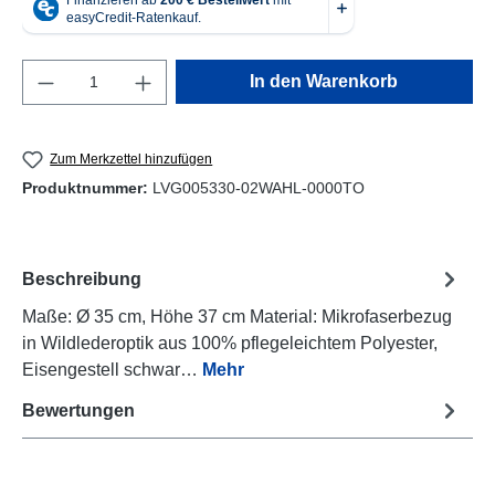
Produkt Anzahl: Gib den gewünschten Wert e
In den Warenkorb
Zum Merkzettel hinzufügen
Produktnummer:
LVG005330-02WAHL-0000TO
Beschreibung
Maße: Ø 35 cm, Höhe 37 cm Material: Mikrofaserbezug
in Wildlederoptik aus 100% pflegeleichtem Polyester,
Eisengestell schwar…
Mehr
Bewertungen