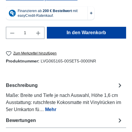
Produkt Anzahl: Gib den gewünschten Wert e
In den Warenkorb
Zum Merkzettel hinzufügen
Produktnummer:
LVG065165-00SET5-0000NR
Beschreibung
Maße: Breite und Tiefe je nach Auswahl, Höhe 1,6 cm
Ausstattung: rutschfeste Kokosmatte mit Vinylrücken im
5er Umkarton fü…
Mehr
Bewertungen