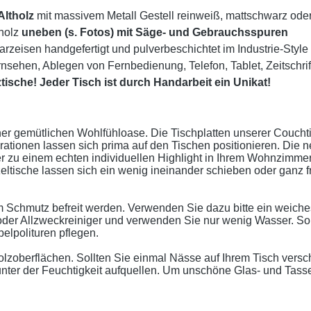
Altholz
mit massivem Metall Gestell reinweiß, mattschwarz oder 
holz
uneben (s. Fotos)
mit Säge- und Gebrauchsspuren
rzeisen handgefertigt und pulverbeschichtet im Industrie-Style
nsehen, Ablegen von Fernbedienung, Telefon, Tablet, Zeitschrif
tische! Jeder Tisch ist durch Handarbeit ein Unikat!
er gemütlichen Wohlfühloase. Die Tischplatten unserer Couchti
rationen lassen sich prima auf den Tischen positionieren. Die 
ieser zu einem echten individuellen Highlight in Ihrem Wohnzim
inzeltische lassen sich ein wenig ineinander schieben oder ganz 
 Schmutz befreit werden. Verwenden Sie dazu bitte ein weiches
oder Allzweckreiniger und verwenden Sie nur wenig Wasser. So
lpolituren pflegen.
zoberflächen. Sollten Sie einmal Nässe auf Ihrem Tisch verschü
z unter der Feuchtigkeit aufquellen. Um unschöne Glas- und Ta