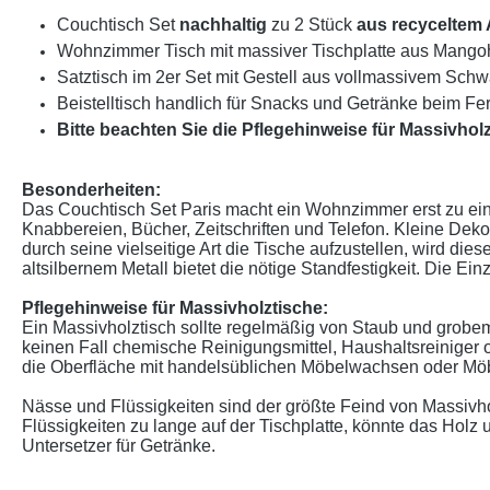
Couchtisch Set
nachhaltig
zu 2 Stück
aus recyceltem 
Wohnzimmer Tisch mit massiver Tischplatte aus Mango
Satztisch im 2er Set mit Gestell aus vollmassivem Schwa
Beistelltisch handlich für Snacks und Getränke beim Fer
Bitte beachten Sie die Pflegehinweise für Massivholz
Besonderheiten:
Das Couchtisch Set Paris macht ein Wohnzimmer erst zu ein
Knabbereien, Bücher, Zeitschriften und Telefon. Kleine Deko
durch seine vielseitige Art die Tische aufzustellen, wird d
altsilbernem Metall bietet die nötige Standfestigkeit. Die E
Pflegehinweise für Massivholztische:
Ein Massivholztisch sollte regelmäßig von Staub und grobem
keinen Fall chemische Reinigungsmittel, Haushaltsreiniger 
die Oberfläche mit handelsüblichen Möbelwachsen oder Möbe
Nässe und Flüssigkeiten sind der größte Feind von Massivhol
Flüssigkeiten zu lange auf der Tischplatte, könnte das Hol
Untersetzer für Getränke.