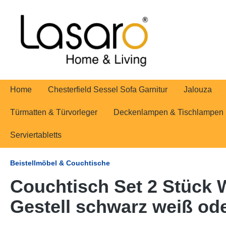
springen
Zur Hauptnavigation springen
Home
Chesterfield Sessel Sofa Garnitur
Jalouza
Türmatten & Türvorleger
Deckenlampen & Tischlampen
Serviertabletts
Beistellmöbel & Couchtische
Couchtisch Set 2 Stück 
Gestell schwarz weiß oder