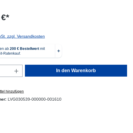
 €*
wSt. zzgl. Versandkosten
Anzahl: Gib den gewünschten Wert ein oder
In den Warenkorb
tel hinzufügen
mer:
LVG030539-000000-001610