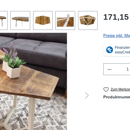
171,15
Preise inkl. M
Produkt 
Zum Merkzet
Produktnum