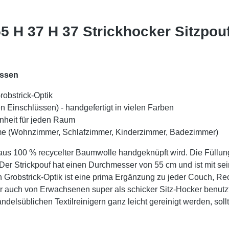
5 H 37 H 37 Strickhocker Sitzpou
üssen
robstrick-Optik
en Einschlüssen) -
handgefertigt in vielen Farben
enheit für jeden Raum
äume (Wohnzimmer, Schlafzimmer, Kinderzimmer, Badezimmer)
aus 100 % recycelter Baumwolle handgeknüpft wird. Die Füllung 
 Der Strickpouf hat einen Durchmesser von 55 cm und ist mit sei
n Grobstrick-Optik ist eine prima Ergänzung zu jeder Couch, Re
 auch von Erwachsenen super als schicker Sitz-Hocker benutzt 
delsüblichen Textilreinigern ganz leicht gereinigt werden, sollt