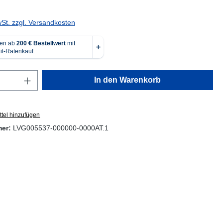
wSt. zzgl. Versandkosten
Anzahl: Gib den gewünschten Wert ein oder
In den Warenkorb
tel hinzufügen
mer:
LVG005537-000000-0000AT.1