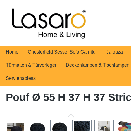
springen
Zur Hauptnavigation springen
Home
Chesterfield Sessel Sofa Garnitur
Jalouza
Türmatten & Türvorleger
Deckenlampen & Tischlampen
Serviertabletts
Pouf Ø 55 H 37 H 37 Str
Bildergalerie überspringen